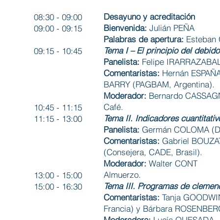
Desayuno y acreditación
08:30 - 09:00
Bienvenida:
Julián PEÑA
09:00 - 09:15
Palabras de apertura:
Esteban 
Tema I – El principio del debido
09:15 - 10:45
Panelista:
Felipe IRARRAZABAL (
Comentaristas:
Hernán ESPAÑA (
BARRY (PAGBAM, Argentina).
Moderador:
Bernardo CASSA
Café.
10:45 - 11:15
Tema II. Indicadores cuantitat
11:15 - 13:00
Panelista:
Germán COLOMA (Dire
Comentaristas:
Gabriel BOUZAT
(Consejera, CADE, Brasil).
Moderador:
Walter CONT
Almuerzo.
13:00 - 15:00
Tema III. Programas de clemenci
15:00 - 16:30
Comentaristas:
Tanja GOODWIN 
Francia) y Bárbara ROSENBERG
Moderadora:
Lucía QUESADA